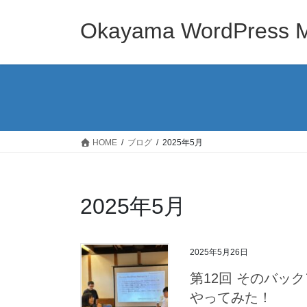
コ
ナ
ン
ビ
Okayama WordPress 
テ
ゲ
ン
ー
ツ
シ
へ
ョ
ス
ン
キ
に
ッ
移
HOME
ブログ
2025年5月
プ
動
2025年5月
2025年5月26日
第12回 そのバッ
やってみた！